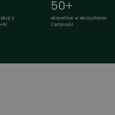
50+
akcji z
ekspertów w ekosystemie
+AI
CampusAI