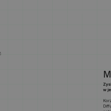
ć
M
Zysk
w j
Korz
Diff