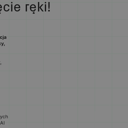
cie ręki!
cja
cy,
,
nych
 AI