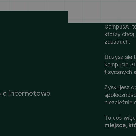
CampusAI to
którzy chcą
zasadach.
Uczysz się 
kampusie 3D
fizycznych s
Zyskujesz do
cje internetowe
społeczności
niezależnie
To coś więc
miejsce, kt