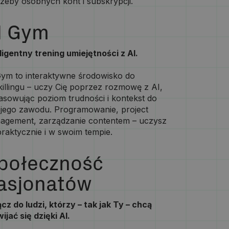
zeby osobnych kont i subskrypcji.
I Gym
ligentny trening umiejętności z AI.
Gym to interaktywne środowisko do
illingu – uczy Cię poprzez rozmowę z AI,
asowując poziom trudności i kontekst do
jego zawodu. Programowanie, project
agement, zarządzanie contentem – uczysz
praktycznie i w swoim tempie.
połeczność
asjonatów
cz do ludzi, którzy – tak jak Ty – chcą
ijać się dzięki AI.