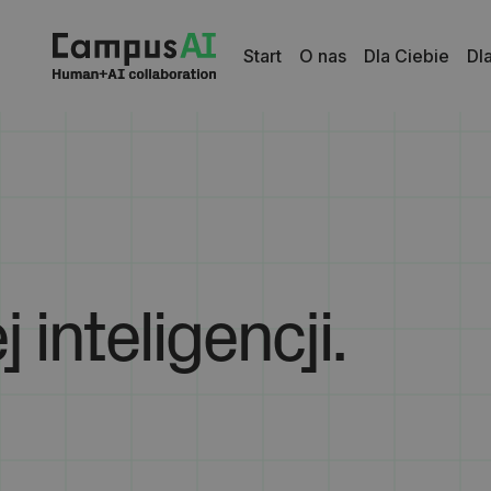
Start
O nas
Dla Ciebie
Dl
 inteligencji.