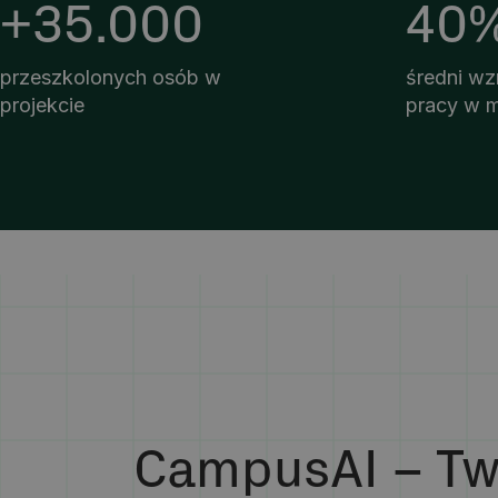
+35.000
40
przeszkolonych osób w
średni wz
projekcie
pracy w 
CampusAI – Tw