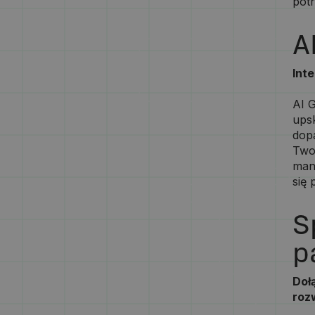
potr
A
Inte
‍AI 
upsk
dop
Two
man
się 
S
p
Dołą
rozw