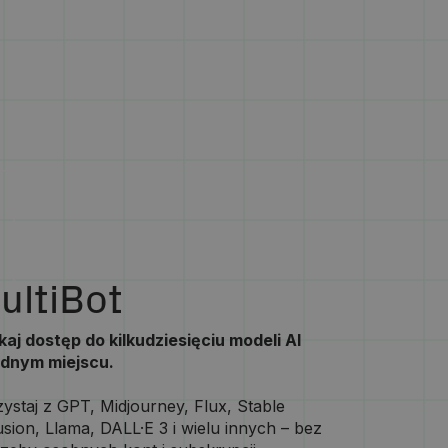
ultiBot
aj dostęp do kilkudziesięciu modeli AI
ednym miejscu.
ystaj z GPT, Midjourney, Flux, Stable
usion, Llama, DALL·E 3 i wielu innych – bez